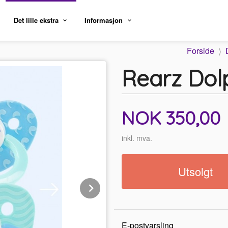
Det lille ekstra
Informasjon
Forside
Rearz Dol
Pris
NOK
350,00
inkl. mva.
Utsolgt
Next
E-postvarsling