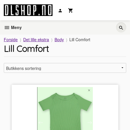
Gå
til
innholdet
Meny
Forside
Det lille ekstra
Body
Lill Comfort
Lill Comfort