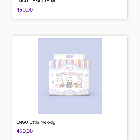
LNGU Honey Tales
inkl.
Pris
490,00
mva.
LNGU Little Melody
inkl.
Pris
490,00
mva.