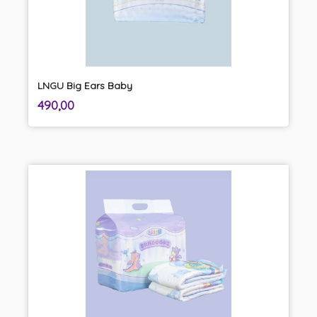
LNGU Big Ears Baby
inkl.
Pris
490,00
mva.