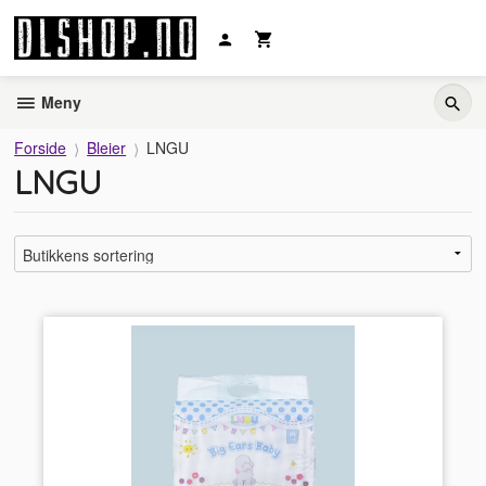
Gå
til
innholdet
Meny
Forside
Bleier
LNGU
LNGU