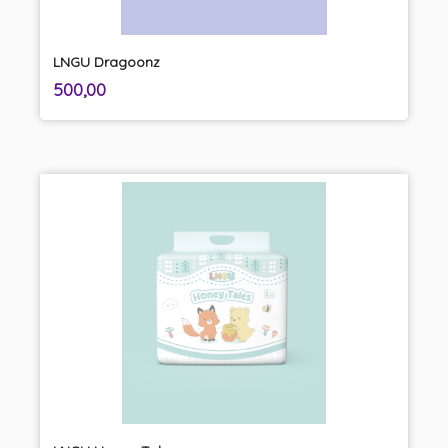
LNGU Dragoonz
inkl.
Pris
500,00
mva.