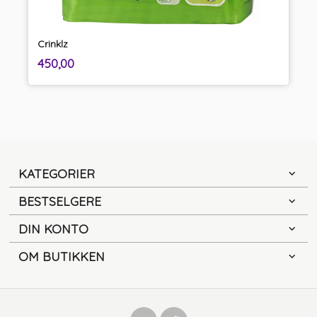
Crinklz
inkl.
Pris
450,00
mva.
KATEGORIER
BESTSELGERE
DIN KONTO
OM BUTIKKEN