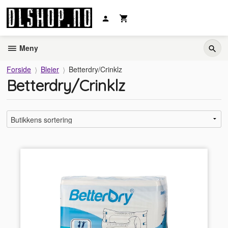
Gå
til
innholdet
Meny
Forside
Bleier
Betterdry/Crinklz
Betterdry/Crinklz