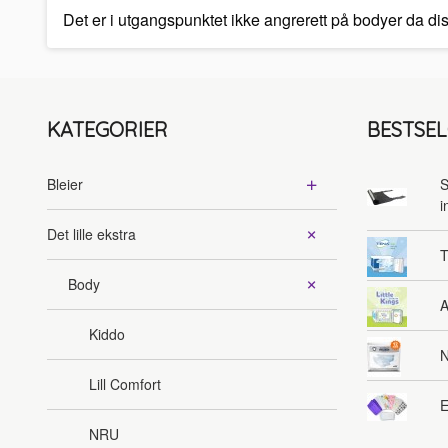
Det er i utgangspunktet ikke angrerett på bodyer da d
KATEGORIER
BESTSE
Bleier
S
i
Det lille ekstra
T
Body
A
Kiddo
N
Lill Comfort
E
NRU