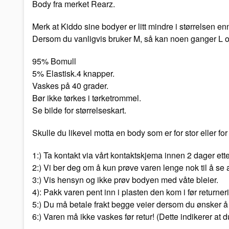
Body fra merket Rearz.
Merk at Kiddo sine bodyer er litt mindre i størrelsen e
Dersom du vanligvis bruker M, så kan noen ganger L 
95% Bomull
5% Elastisk.4 knapper.
Vaskes på 40 grader.
Bør ikke tørkes i tørketrommel.
Se bilde for størrelseskart.
Skulle du likevel motta en body som er for stor eller for l
1:) Ta kontakt via vårt kontaktskjema innen 2 dager ett
2:) Vi ber deg om å kun prøve varen lenge nok til å se 
3:) Vis hensyn og ikke prøv bodyen med våte bleier.
4): Pakk varen pent inn i plasten den kom i før returner
5:) Du må betale frakt begge veier dersom du ønsker å 
6:) Varen må ikke vaskes før retur! (Dette indikerer at d