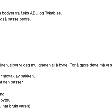
nn bodyer fra f.eks ABU og Tykables.
også passe bedre.
iten, tilbyr vi deg muligheten til å bytte. For å gjøre dette må vi 
er mottak av pakken.
at den passer.
ing.
bytte.
u har brukt varen)