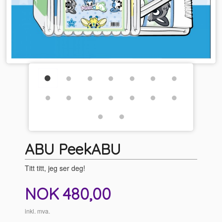
ABU PeekABU
Titt titt, jeg ser deg!
Pris
NOK
480,00
inkl. mva.