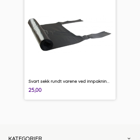
Svart sekk rundt varene ved innpakning og transport
inkl.
Pris
25,00
mva.
KATEGORIER